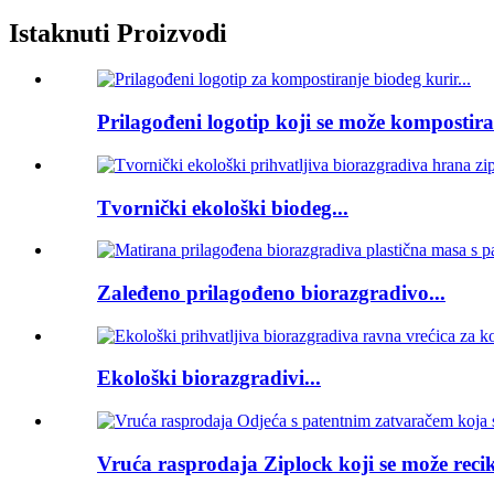
Istaknuti Proizvodi
Prilagođeni logotip koji se može kompostirat
Tvornički ekološki biodeg...
Zaleđeno prilagođeno biorazgradivo...
Ekološki biorazgradivi...
Vruća rasprodaja Ziplock koji se može recikl