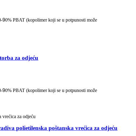
0-
9
0% PBAT (kopolimer koji se u potpunosti može
 torba za odjeću
0-
9
0% PBAT (kopolimer koji se u potpunosti može
diva polietilenska poštanska vrećica za odjeću