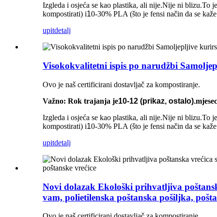
Izgleda i osjeća se kao plastika, ali nije.Nije ni blizu.
kompostirati) i
1
0-30% PLA (što je fensi način da se kaže
upit
detalj
Visokokvalitetni ispis po narudžbi Samoljep
Ovo je naš certificirani dostavljač za kompostiranje.
Važno: Rok trajanja je
10-12 (prikaz, ostalo).
mjesec
Izgleda i osjeća se kao plastika, ali nije.Nije ni blizu.
kompostirati) i
1
0-30% PLA (što je fensi način da se kaže
upit
detalj
Novi dolazak Ekološki prihvatljiva poštans
vam, polietilenska poštanska pošiljka, pošta
Ovo je naš certificirani dostavljač za kompostiranje.