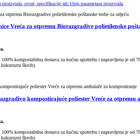
nice Vreća za otpremu Biorazgradive polietilenske pošt
a.
To je 100% kompostabilna dostava za kućnu upotrebu i napravljena je od 7
 kukuruzni škrob).
razgradivo kompostirajuće poliester Vreće za otpremu
a.
To je 100% kompostabilna dostava za kućnu upotrebu i napravljena je od 7
 kukuruzni škrob).