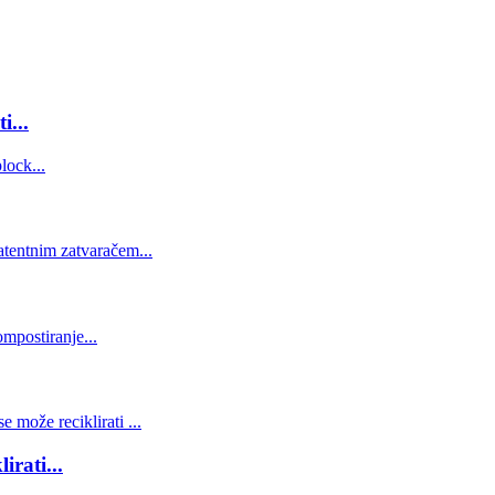
i...
irati...