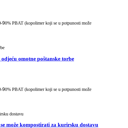
0-
9
0% PBAT (kopolimer koji se u potpunosti može
za odjeću omotne poštanske torbe
0-
9
0% PBAT (kopolimer koji se u potpunosti može
 se može kompostirati za kurirsku dostavu