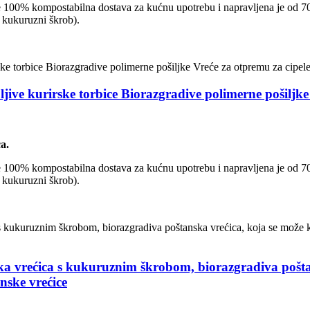
To je 100% kompostabilna dostava za kućnu upotrebu i napravljena je od 7
 kukuruzni škrob).
ljive kurirske torbice Biorazgradive polimerne pošiljk
a.
To je 100% kompostabilna dostava za kućnu upotrebu i napravljena je od 7
 kukuruzni škrob).
ka vrećica s kukuruznim škrobom, biorazgradiva pošta
nske vrećice