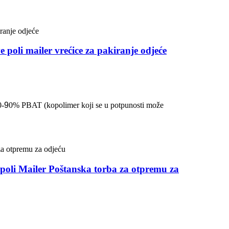
 poli mailer vrećice za pakiranje odjeće
0-
9
0% PBAT (kopolimer koji se u potpunosti može
oli Mailer Poštanska torba za otpremu za