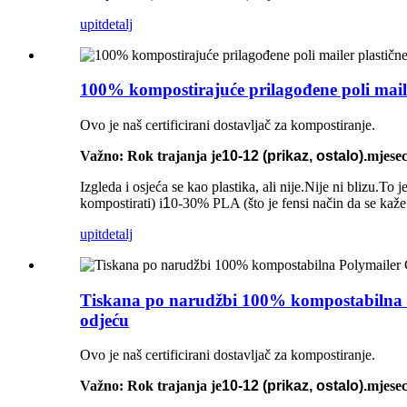
upit
detalj
100% kompostirajuće prilagođene poli mailer
Ovo je naš certificirani dostavljač za kompostiranje.
Važno: Rok trajanja je
10-12 (prikaz, ostalo).
mjesec
Izgleda i osjeća se kao plastika, ali nije.Nije ni blizu.
kompostirati) i
1
0-30% PLA (što je fensi način da se kaže
upit
detalj
Tiskana po narudžbi 100% kompostabilna Po
odjeću
Ovo je naš certificirani dostavljač za kompostiranje.
Važno: Rok trajanja je
10-12 (prikaz, ostalo).
mjesec