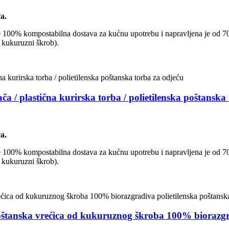
a.
To je 100% kompostabilna dostava za kućnu upotrebu i napravljena je od 7
 kukuruzni škrob).
a / plastična kurirska torba / polietilenska poštanska
a.
To je 100% kompostabilna dostava za kućnu upotrebu i napravljena je od 7
 kukuruzni škrob).
poštanska vrećica od kukuruznog škroba 100% biorazgra