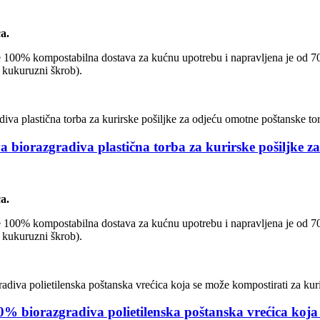
a.
To je 100% kompostabilna dostava za kućnu upotrebu i napravljena je od 7
 kukuruzni škrob).
iva biorazgradiva plastična torba za kurirske pošiljke 
a.
To je 100% kompostabilna dostava za kućnu upotrebu i napravljena je od 7
 kukuruzni škrob).
% biorazgradiva polietilenska poštanska vrećica koja