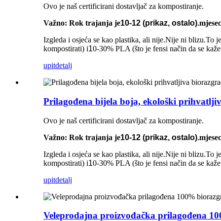
Ovo je naš certificirani dostavljač za kompostiranje.
Važno: Rok trajanja je
10-12 (prikaz, ostalo).
mjesec
Izgleda i osjeća se kao plastika, ali nije.Nije ni blizu.
kompostirati) i
1
0-30% PLA (što je fensi način da se kaže
upit
detalj
Prilagođena bijela boja, ekološki prihvatlj
Ovo je naš certificirani dostavljač za kompostiranje.
Važno: Rok trajanja je
10-12 (prikaz, ostalo).
mjesec
Izgleda i osjeća se kao plastika, ali nije.Nije ni blizu.
kompostirati) i
1
0-30% PLA (što je fensi način da se kaže
upit
detalj
Veleprodajna proizvođačka prilagođena 100