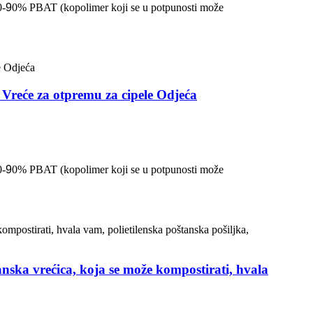
0-
9
0% PBAT (kopolimer koji se u potpunosti može
e Vreće za otpremu za cipele Odjeća
0-
9
0% PBAT (kopolimer koji se u potpunosti može
nska vrećica, koja se može kompostirati, hvala