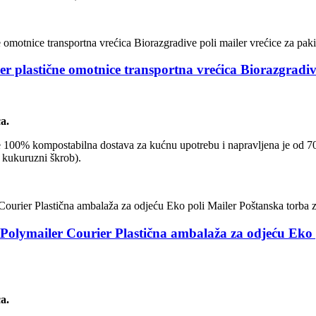
 plastične omotnice transportna vrećica Biorazgradive
a.
To je 100% kompostabilna dostava za kućnu upotrebu i napravljena je od 7
 kukuruzni škrob).
lymailer Courier Plastična ambalaža za odjeću Eko p
a.