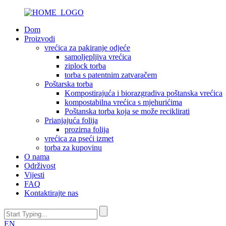
Dom
Proizvodi
vrećica za pakiranje odjeće
samoljepljiva vrećica
ziplock torba
torba s patentnim zatvaračem
Poštarska torba
Kompostirajuća i biorazgradiva poštanska vrećica
kompostabilna vrećica s mjehurićima
Poštanska torba koja se može reciklirati
Prianjajuća folija
prozirna folija
vrećica za pseći izmet
torba za kupovinu
O nama
Održivost
Vijesti
FAQ
Kontaktirajte nas
EN