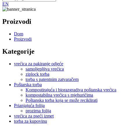
EN
Proizvodi
Dom
Proizvodi
Kategorije
vrećica za pakiranje odjeće
samoljepljiva vrećica
ziplock torba
torba s patentnim zatvaračem
Poštarska torba
Kompostirajuća i biorazgradiva poštanska vrećica
kompostabilna vrećica s mjehurićima
Poštanska torba koja se može reciklirati
Prianjajuća folija
prozirna folija
vrećica za pseći izmet
torba za kupovinu