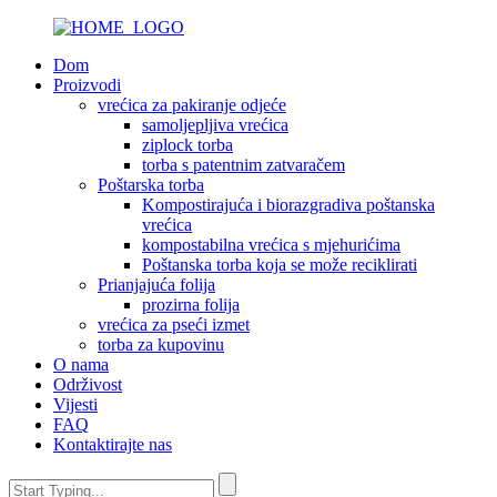
Dom
Proizvodi
vrećica za pakiranje odjeće
samoljepljiva vrećica
ziplock torba
torba s patentnim zatvaračem
Poštarska torba
Kompostirajuća i biorazgradiva poštanska
vrećica
kompostabilna vrećica s mjehurićima
Poštanska torba koja se može reciklirati
Prianjajuća folija
prozirna folija
vrećica za pseći izmet
torba za kupovinu
O nama
Održivost
Vijesti
FAQ
Kontaktirajte nas