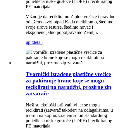
polietilena niske gustoće (LDPE) i recikliranog
PE materijala.
Važno je da recikliramo Ziploc vrećice i pravilno
odlažemo svoj otpad.Kada recikliramo, štedimo
svoje sirove resurse, štedimo novac i
eksponencijalno poboljšavamo Zemlju.
upit
detalj
Tvornički izrađene plastične vrećice
za pakiranje hrane koje se mogu
reciklirati po narudžbi, prozirne zip
zatvarače
Naši su ekološki prihvatljivi jer se mogu
reciklirati (zatvarač također) na odlagalištima, u
moru i na kopnu.Izrađeni su od standardnog
polietilena niske gustoće (LDPE) i recikliranog
PE materijala.