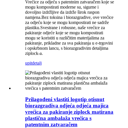
Vrećice za odjeću s patentnim zatvaračem koje se
mogu kompostirati moderne su, sigurne i
dovoljno izdržljive da izdrže širok raspon
namjena.Bez toksina i biorazgradive, ove vrećice
za odjeću koje se mogu kompostirati ne sadrže
plastiku.Svestrane i robusne, naše vrećice za
pakiranje odjeće koje se mogu kompostirati
mogu se koristiti u različitim materijalima za
pakiranje, prikladne za sva pakiranja u e-trgovini
i opskrbnom lancu, s biorazgradivim detaljima
ziplock-a.
upit
detalj
Prilagođeni vlastiti logotip otisnut
biorazgradiva odjeća odjeća majica
vrećica za pakiranje ziplock matirana
plastična ambalaža vrećica s
patentnim zatvaračem