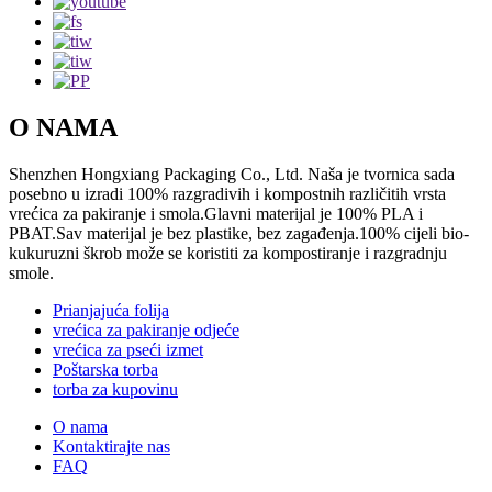
O NAMA
Shenzhen Hongxiang Packaging Co., Ltd. Naša je tvornica sada
posebno u izradi 100% razgradivih i kompostnih različitih vrsta
vrećica za pakiranje i smola.Glavni materijal je 100% PLA i
PBAT.Sav materijal je bez plastike, bez zagađenja.100% cijeli bio-
kukuruzni škrob može se koristiti za kompostiranje i razgradnju
smole.
Prianjajuća folija
vrećica za pakiranje odjeće
vrećica za pseći izmet
Poštarska torba
torba za kupovinu
O nama
Kontaktirajte nas
FAQ