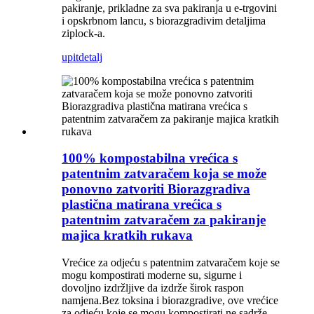
pakiranje, prikladne za sva pakiranja u e-trgovini
i opskrbnom lancu, s biorazgradivim detaljima
ziplock-a.
upit
detalj
100% kompostabilna vrećica s
patentnim zatvaračem koja se može
ponovno zatvoriti Biorazgradiva
plastična matirana vrećica s
patentnim zatvaračem za pakiranje
majica kratkih rukava
Vrećice za odjeću s patentnim zatvaračem koje se
mogu kompostirati moderne su, sigurne i
dovoljno izdržljive da izdrže širok raspon
namjena.Bez toksina i biorazgradive, ove vrećice
za odjeću koje se mogu kompostirati ne sadrže