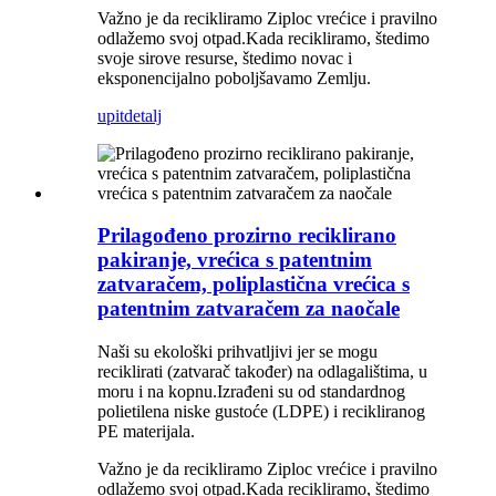
Važno je da recikliramo Ziploc vrećice i pravilno
odlažemo svoj otpad.Kada recikliramo, štedimo
svoje sirove resurse, štedimo novac i
eksponencijalno poboljšavamo Zemlju.
upit
detalj
Prilagođeno prozirno reciklirano
pakiranje, vrećica s patentnim
zatvaračem, poliplastična vrećica s
patentnim zatvaračem za naočale
Naši su ekološki prihvatljivi jer se mogu
reciklirati (zatvarač također) na odlagalištima, u
moru i na kopnu.Izrađeni su od standardnog
polietilena niske gustoće (LDPE) i recikliranog
PE materijala.
Važno je da recikliramo Ziploc vrećice i pravilno
odlažemo svoj otpad.Kada recikliramo, štedimo