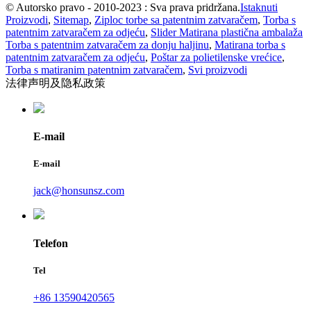
© Autorsko pravo - 2010-2023 : Sva prava pridržana.
Istaknuti
Proizvodi
,
Sitemap
,
Ziploc torbe sa patentnim zatvaračem
,
Torba s
patentnim zatvaračem za odjeću
,
Slider Matirana plastična ambalaža
Torba s patentnim zatvaračem za donju haljinu
,
Matirana torba s
patentnim zatvaračem za odjeću
,
Poštar za polietilenske vrećice
,
Torba s matiranim patentnim zatvaračem
,
Svi proizvodi
法律声明及隐私政策
E-mail
E-mail
jack@honsunsz.com
Telefon
Tel
+86 13590420565