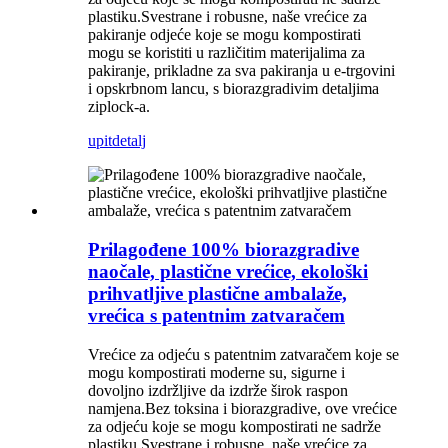
plastiku.Svestrane i robusne, naše vrećice za
pakiranje odjeće koje se mogu kompostirati
mogu se koristiti u različitim materijalima za
pakiranje, prikladne za sva pakiranja u e-trgovini
i opskrbnom lancu, s biorazgradivim detaljima
ziplock-a.
upit
detalj
Prilagođene 100% biorazgradive
naočale, plastične vrećice, ekološki
prihvatljive plastične ambalaže,
vrećica s patentnim zatvaračem
Vrećice za odjeću s patentnim zatvaračem koje se
mogu kompostirati moderne su, sigurne i
dovoljno izdržljive da izdrže širok raspon
namjena.Bez toksina i biorazgradive, ove vrećice
za odjeću koje se mogu kompostirati ne sadrže
plastiku.Svestrane i robusne, naše vrećice za