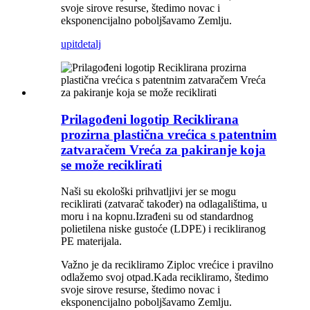
svoje sirove resurse, štedimo novac i
eksponencijalno poboljšavamo Zemlju.
upit
detalj
Prilagođeni logotip Reciklirana
prozirna plastična vrećica s patentnim
zatvaračem Vreća za pakiranje koja
se može reciklirati
Naši su ekološki prihvatljivi jer se mogu
reciklirati (zatvarač također) na odlagalištima, u
moru i na kopnu.Izrađeni su od standardnog
polietilena niske gustoće (LDPE) i recikliranog
PE materijala.
Važno je da recikliramo Ziploc vrećice i pravilno
odlažemo svoj otpad.Kada recikliramo, štedimo
svoje sirove resurse, štedimo novac i
eksponencijalno poboljšavamo Zemlju.