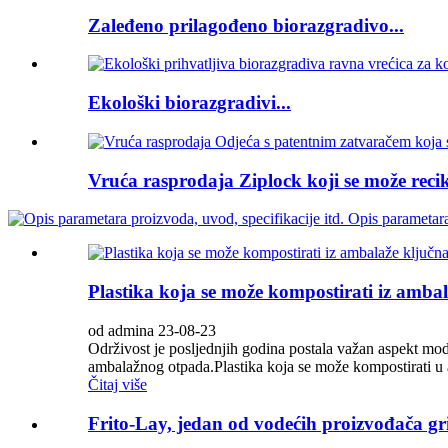
Zaleđeno prilagođeno biorazgradivo...
Ekološki biorazgradivi...
Vruća rasprodaja Ziplock koji se može recikl
Plastika koja se može kompostirati iz amba
od admina 23-08-23
Održivost je posljednjih godina postala važan aspekt mo
ambalažnog otpada.Plastika koja se može kompostirati u am
Čitaj više
Frito-Lay, jedan od vodećih proizvođača gri