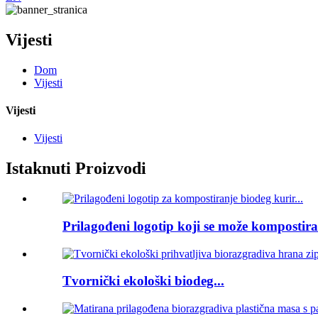
Vijesti
Dom
Vijesti
Vijesti
Vijesti
Istaknuti Proizvodi
Prilagođeni logotip koji se može kompostirat
Tvornički ekološki biodeg...