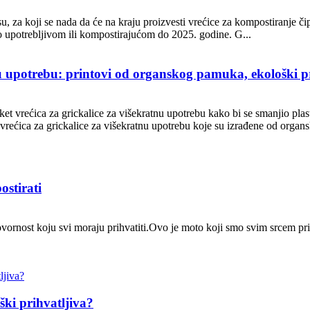
u, za koji se nada da će na kraju proizvesti vrećice za kompostiranje čip
no upotrebljivom ili kompostirajućom do 2025. godine. G...
u upotrebu: printovi od organskog pamuka, ekološki pri
 vrećica za grickalice za višekratnu upotrebu kako bi se smanjio plast
rećica za grickalice za višekratnu upotrebu koje su izrađene od organsk
ostirati
dgovornost koju svi moraju prihvatiti.Ovo je moto koji smo svim srcem p
ški prihvatljiva?