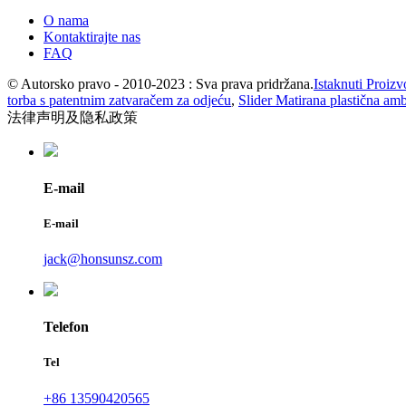
O nama
Kontaktirajte nas
FAQ
© Autorsko pravo - 2010-2023 : Sva prava pridržana.
Istaknuti Proizv
torba s patentnim zatvaračem za odjeću
,
Slider Matirana plastična am
法律声明及隐私政策
E-mail
E-mail
jack@honsunsz.com
Telefon
Tel
+86 13590420565