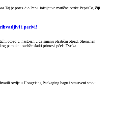
sa.Taj je potez dio Pep+ inicijative matične tvrtke PepsiCo, čiji
hvatljivi i perivi!
ični otpad U nastojanju da smanji plastični otpad, Shenzhen
og pamuka i sadrže slatki printovi pčela.Tvrtka...
rihvatili ovdje u Hongxiang Packaging bagu i strastveni smo u