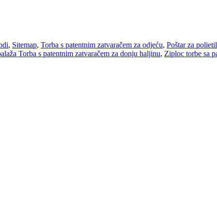
odi
,
Sitemap
,
Torba s patentnim zatvaračem za odjeću
,
Poštar za polieti
balaža Torba s patentnim zatvaračem za donju haljinu
,
Ziploc torbe sa 