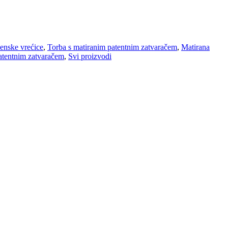
lenske vrećice
,
Torba s matiranim patentnim zatvaračem
,
Matirana
patentnim zatvaračem
,
Svi proizvodi