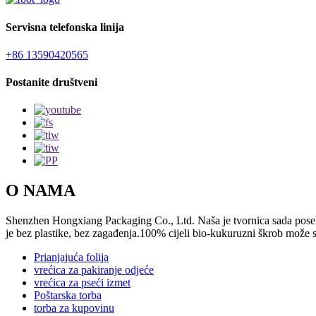
Servisna telefonska linija
+86 13590420565
Postanite društveni
O NAMA
Shenzhen Hongxiang Packaging Co., Ltd. Naša je tvornica sada posebn
je bez plastike, bez zagađenja.100% cijeli bio-kukuruzni škrob može se
Prianjajuća folija
vrećica za pakiranje odjeće
vrećica za pseći izmet
Poštarska torba
torba za kupovinu