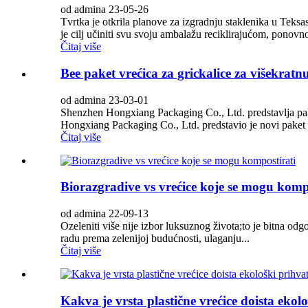
od admina 23-05-26
Tvrtka je otkrila planove za izgradnju staklenika u Teksas
je cilj učiniti svu svoju ambalažu reciklirajućom, ponov
Čitaj više
Bee paket vrećica za grickalice za višekratn
od admina 23-03-01
Shenzhen Hongxiang Packaging Co., Ltd. predstavlja paket
Hongxiang Packaging Co., Ltd. predstavio je novi paket v
Čitaj više
Biorazgradive vs vrećice koje se mogu komp
od admina 22-09-13
Ozeleniti više nije izbor luksuznog života;to je bitna o
radu prema zelenijoj budućnosti, ulaganju...
Čitaj više
Kakva je vrsta plastične vrećice doista ekolo