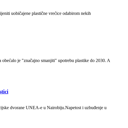
jeniti uobičajene plastične vrećice odabirom nekih
a obećalo je "značajno smanjiti" upotrebu plastike do 2030. A
tici
encijske dvorane UNEA-e u Nairobiju.Napetost i uzbuđenje u