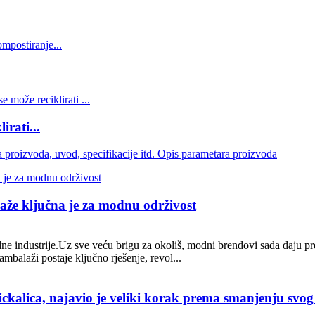
irati...
laže ključna je za modnu održivost
dne industrije.Uz sve veću brigu za okoliš, modni brendovi sada daju p
balaži postaje ključno rješenje, revol...
ckalica, najavio je veliki korak prema smanjenju svog 