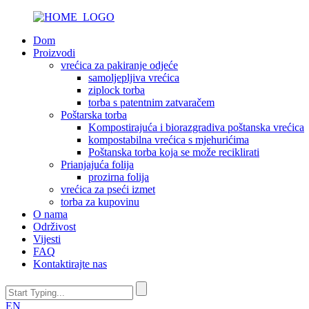
Dom
Proizvodi
vrećica za pakiranje odjeće
samoljepljiva vrećica
ziplock torba
torba s patentnim zatvaračem
Poštarska torba
Kompostirajuća i biorazgradiva poštanska vrećica
kompostabilna vrećica s mjehurićima
Poštanska torba koja se može reciklirati
Prianjajuća folija
prozirna folija
vrećica za pseći izmet
torba za kupovinu
O nama
Održivost
Vijesti
FAQ
Kontaktirajte nas
EN