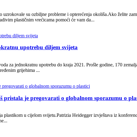
 uzrokovale su ozbiljne probleme i opterećenja okoliša.Ako želite zami
gradivim plastičnim vrećicama pomoći će vam da...
okratnu upotrebu diljem svijeta
voda za jednokratnu upotrebu do kraja 2021. Prošle godine, 170 zemalj
ređenim grijehima ...
 pristala je pregovarati o globalnom sporazumu o plas
a plastikom u cijelom svijetu.Patrizia Heidegger izvještava iz konfer
e...