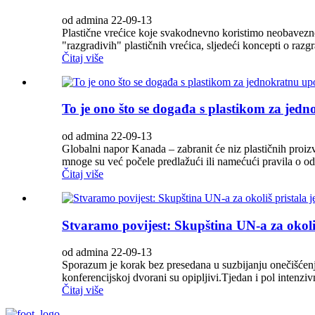
od admina 22-09-13
Plastične vrećice koje svakodnevno koristimo neobavezno
"razgradivih" plastičnih vrećica, sljedeći koncepti o raz
Čitaj više
To je ono što se događa s plastikom za jedn
od admina 22-09-13
Globalni napor Kanada – zabranit će niz plastičnih proiz
mnoge su već počele predlažući ili namećući pravila o od
Čitaj više
Stvaramo povijest: Skupština UN-a za okoliš
od admina 22-09-13
Sporazum je korak bez presedana u suzbijanju onečišćenj
konferencijskoj dvorani su opipljivi.Tjedan i pol intenzivn
Čitaj više